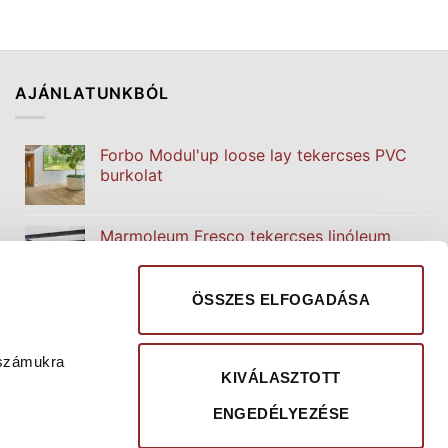
AJÁNLATUNKBÓL
Forbo Modul'up loose lay tekercses PVC
burkolat
Marmoleum Fresco tekercses linóleum
padlóburkolat
ÖSSZES ELFOGADÁSA
Forbo Sphera Essence homogén PVC
burkolat
 számukra
KIVÁLASZTOTT
Unilin (IVC) Iperform 70 PVC burkolat
ENGEDÉLYEZÉSE