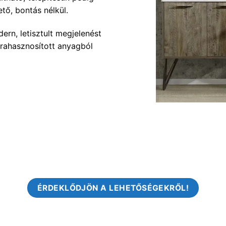
tő, bontás nélkül.
rn, letisztult megjelenést
rahasznosított anyagból
ÉRDEKLŐDJÖN A LEHETŐSÉGEKRŐL!