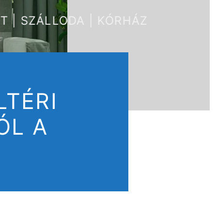
ET | SZÁLLODA | KÓRHÁZ
LTÉRI
ÓL A