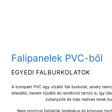
Falipanelek PVC-ből
EGYEDI FALBURKOLATOK
A kompakt PVC egy vízálló fali burkolat, amely ne
ellenálló, hanem tűzálló és rendkívül tartós is, így i
zuhanyzók és más nedves terek bu
Nem porózus felületük higiénikus és könnyen tiszt