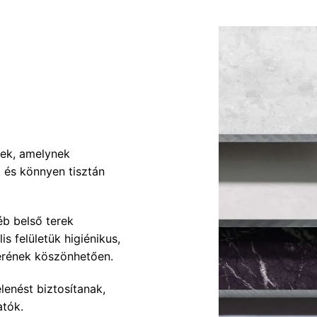
ek, amelynek
k és könnyen tisztán
éb belső terek
s felületük higiénikus,
zerének köszönhetően.
lenést biztosítanak,
atók.