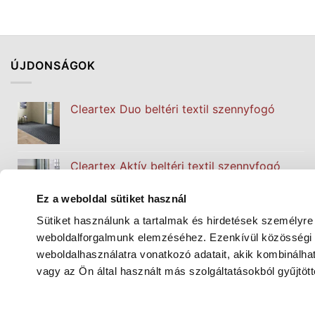
ÚJDONSÁGOK
Cleartex Duo beltéri textil szennyfogó
Cleartex Aktív beltéri textil szennyfogó
Ez a weboldal sütiket használ
Sütiket használunk a tartalmak és hirdetések személyre
Cleartex Classic beltéri textil szennyfogó
weboldalforgalmunk elemzéséhez. Ezenkívül közösségi m
weboldalhasználatra vonatkozó adatait, akik kombinálh
vagy az Ön által használt más szolgáltatásokból gyűjtött
®
Modulier
Line moduláris aluprofilos
szennyfogó padlóburkolat rendszer