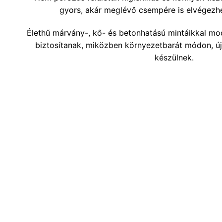
gyors, akár meglévő csempére is elvégezhe
Élethű márvány-, kő- és betonhatású mintáikkal mode
biztosítanak, miközben környezetbarát módon, új
készülnek.