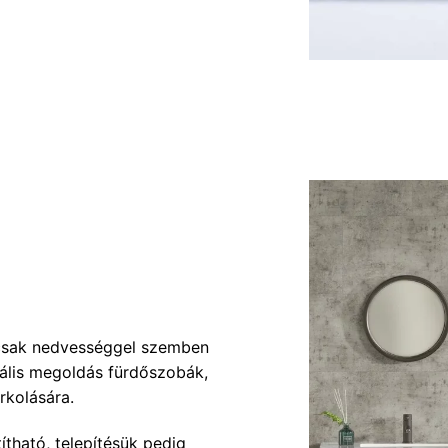
mcsak nedvességgel szemben
deális megoldás fürdőszobák,
rkolására.
ítható, telepítésük pedig