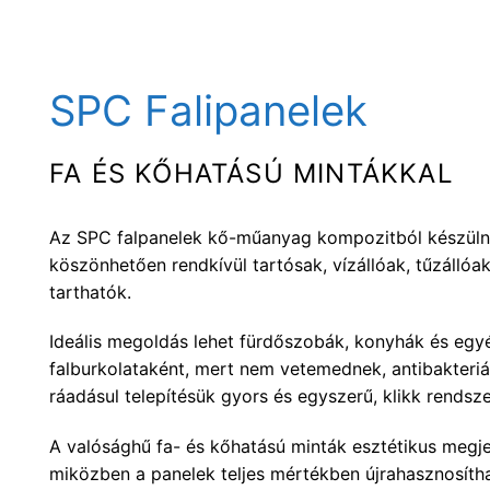
SPC Falipanelek
FA ÉS KŐHATÁSÚ MINTÁKKAL
Az SPC falpanelek kő-műanyag kompozitból készüln
köszönhetően rendkívül tartósak, vízállóak, tűzállóa
tarthatók.
Ideális megoldás lehet fürdőszobák, konyhák és egy
falburkolataként, mert nem vetemednek, antibakteriáli
ráadásul telepítésük gyors és egyszerű, klikk rends
A valósághű fa- és kőhatású minták esztétikus megje
miközben a panelek teljes mértékben újrahasznosíth