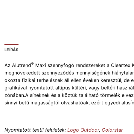
LEÍRÁS
®
Az Alutrend
Maxi szennyfogó rendszereket a Cleartex Kft
megnövekedett szennyeződés mennyiségének hiánytalan el
okozta fizikai terhelésnek áll ellen éveken keresztül, de 
grafikával nyomtatott altípus kültéri, vagy beltéri haszná
zónában.A síneknek és a köztük található törmelék elve
sínnyi betű magasságtól olvashatóak, ezért egyedi alus
Nyomtatott textil felületek:
Logo Outdoor
,
Colorstar