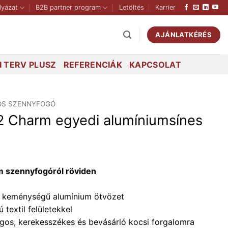
lyázat
B2B partner program
Letöltés
Karrier
AJÁNLATKÉRÉS
 TERV PLUSZ
REFERENCIÁK
KAPCSOLAT
ÓS SZENNYFOGÓ
2 Charm egyedi alumíniumsínes
m szennyfogóról röviden
25 keménységű alumínium ötvözet
 textil felületekkel
logos, kerekesszékes és bevásárló kocsi forgalomra