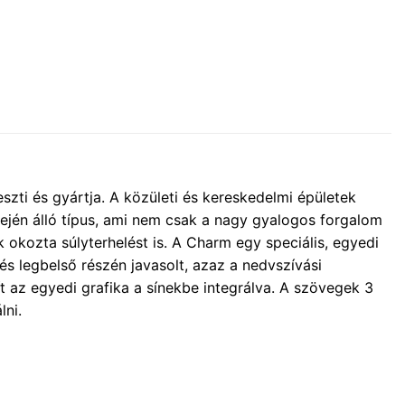
zti és gyártja. A közületi és kereskedelmi épületek
ején álló típus, ami nem csak a nagy gyalogos forgalom
ik okozta súlyterhelést is. A Charm egy speciális, egyedi
zés legbelső részén javasolt, azaz a nedvszívási
 az egyedi grafika a sínekbe integrálva. A szövegek 3
lni.