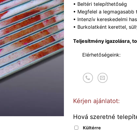
• Beltéri telepíthetőség
• Megfelel a legmagasabb t
• Intenzív kereskedelmi ha
• Burkolatként kerettel, sül
Teljesítmény igazolásra, t
Elérhetőségeink:
Kérjen ajánlatot:
Hová szeretné telepít
Kültérre