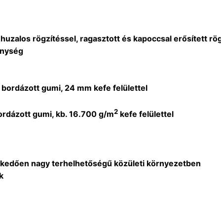
huzalos rögzítéssel, ragasztott és kapoccsal erősített rögz
énység
m bordázott gumi, 24 mm kefe felülettel
2
rdázott gumi, kb. 16.700 g/m
kefe felülettel
lkedően nagy terhelhetőségű közületi környezetben
k