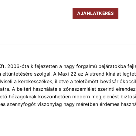
AJÁNLATKÉRÉS
. 2006-óta kifejezetten a nagy forgalmú bejáratokba fejles
tüntetésére szolgál. A Maxi 22 az Alutrend kínálat legtet
elviseli a kerekesszékek, illetve a teletömött bevásárlókocs
latra. A beltéri használata a zónaszemlélet szerinti elrende
zető hézagoknak köszönhetően modern megjelenést biztosít
ínes szennyfogót viszonylag nagy méretben érdemes haszná