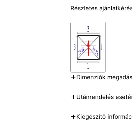
Részletes ajánlatkérés
Dimenziók megadása
Utánrendelés esetén
Kiegészítő informáci