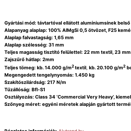
Gyártási mód: távtartóval ellátott alumíniumsínek belső 
Alapanyag alaplap: 100% AlMgSi 0,5 ötvözet, F25 kem
Alaplap falvastagság: 1,65 mm
Alaplap szélesség: 31 mm
Teljes magasság tisztító felülettel: 22 mm textil, 23 m
Zajszűrő hátlap: 2mm
2
2
Teljes tömeg: kb. 14.000 g/m
textil
,
kb. 20.100 g/m
bo
Megengedett tengelynyomás: 1.450 kg
Szakítószilárdság: 217 N/m
Tűzállóság: Bfl-S1
Osztályozás: Class 34 ‘Commercial Very Heavy’, kieme
Szőnyeg méret: egyéni méretek alapján gyártott termé
Részletes információk:
Alutrend.hu