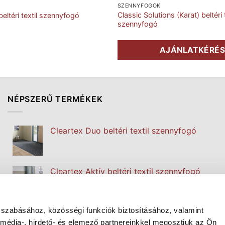
SZENNYFOGÓK
Classic Solutions (Karat) beltéri t
beltéri textil szennyfogó
szennyfogó
AJÁNLATKÉRÉ
NÉPSZERŰ TERMÉKEK
Cleartex Duo beltéri textil szennyfogó
Cleartex Aktív beltéri textil szennyfogó
 szabásához, közösségi funkciók biztosításához, valamint
Cleartex Classic beltéri textil szennyfogó
édia-, hirdető- és elemező partnereinkkel megosztjuk az Ön