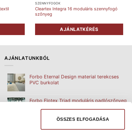
SZENNYFOGÓK
extil
Cleartex Integra 16 moduláris szennyfogó
szőnyeg
S
AJÁNLATKÉRÉS
AJÁNLATUNKBÓL
Forbo Eternal Design material terekcses
PVC burkolat
Forbo Flotex Triad moduláris padlószőnyeg
ÖSSZES ELFOGADÁSA
Tarkett iQ Granit homogén PVC burkolat