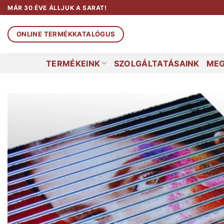
Skip
MÁR 30 ÉVE ÁLLJUK A SARAT!
to
content
ONLINE TERMÉKKATALÓGUS
TERMÉKEINK
SZOLGÁLTATÁSAINK
MEG