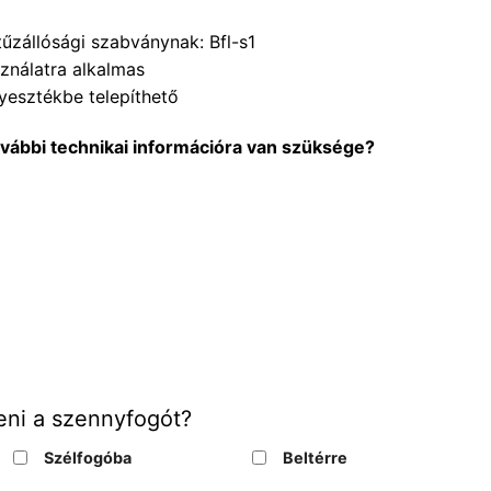
űzállósági szabványnak: Bfl-s1
sználatra alkalmas
lyesztékbe telepíthető
ovábbi technikai információra van szüksége?
eni a szennyfogót?
Szélfogóba
Beltérre