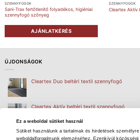
SZENNYFOGÓK
SZENNYFOGÓK
Sani-Trax fertőtlenítő folyadékos, higiéniai
Cleartex Aktív 
szennyfogó szőnyeg
AJÁNLATKÉRÉS
ÚJDONSÁGOK
Cleartex Duo beltéri textil szennyfogó
Cleartex Aktív beltéri textil szennyfogó
Ez a weboldal sütiket használ
Sütiket használunk a tartalmak és hirdetések személyre
Cleartex Classic beltéri textil szennyfogó
weboldalforgalmunk elemzéséhez. Ezenkívül közösségi m