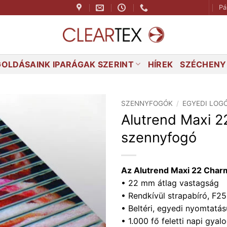
Pá
OLDÁSAINK IPARÁGAK SZERINT
HÍREK
SZÉCHENYI
SZENNYFOGÓK
/
EGYEDI LOG
Alutrend Maxi 2
szennyfogó
Az Alutrend Maxi 22 Char
• 22 mm átlag vastagság
• Rendkívül strapabíró, F
• Beltéri, egyedi nyomtatású
• 1.000 fő feletti napi gya