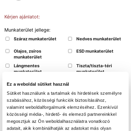
Kérjen ajánlatot:
Munkaterület jellege:
Száraz munkaterület
Nedves munkaterület
Olajos, zsíros
ESD munkaterület
munkaterület
Lángmentes
Tiszta/tiszta-téri
munkaterület
munkaterület
Kiegészítő információk megadása
Ez a weboldal sütiket használ
Sütiket használunk a tartalmak és hirdetések személyre
szabásához, közösségi funkciók biztosításához,
AJÁNLATKÉRÉS
valamint weboldalforgalmunk elemzéséhez. Ezenkívül
közösségi média-, hirdető- és elemező partnereinkkel
megosztjuk az Ön weboldalhasználatra vonatkozó
adatait, akik kombinálhatják az adatokat más olyan