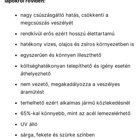
lapokról röviden:
nagy csúszásgátló hatás, csökkenti a
megcsúszás veszélyét
rendkívül erős ezért hosszú élettartamú
hatékony vizes, olajos és zsíros környezetben is
egyszerűen és könnyen illeszthető
költséghatékonyan telepíthető és igény esetén
áthelyezhető
nem vezető, megakadályozza a veszélyes
áramütést
terhelhető ezért alkalmas jármű közlekedésnél
65%-kal könnyebb, mint az acél lemezelérhető
UV álló
sárga, fekete és szürke színben