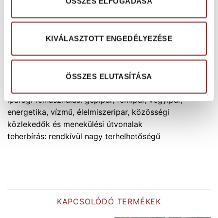
ÖSSZES ELFOGADÁSA
Élvédő mérete: 70 mm / 30 mm (vízszintes /
függőleges)
KIVÁLASZTOTT ENGEDÉLYEZÉSE
Felhasználási javaslat
ÖSSZES ELUTASÍTÁSA
munkaterület: nedves, olajos, kül- és beltér
iparági felhasználás: gépipar, fémipar, vegyipar,
energetika, vízmű, élelmiszeripar, közösségi
közlekedők és menekülési útvonalak
teherbírás: rendkívül nagy terhelhetőségű
KAPCSOLÓDÓ TERMÉKEK