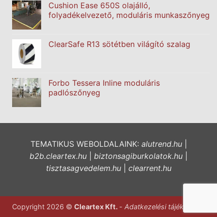
Cushion Ease 650S olajálló,
folyadékelvezető, moduláris munkaszőnyeg
ClearSafe R13 sötétben világító szalag
Forbo Tessera Inline moduláris
padlószőnyeg
TEMATIKUS WEBOLDALAINK:
alutrend.hu
|
b2b.cleartex.hu
|
biztonsagiburkolatok.hu
|
tisztasagvedelem.hu
|
clearrent.hu
Copyright 2026 ©
Cleartex Kft.
-
Adatkezelési tájékoztató