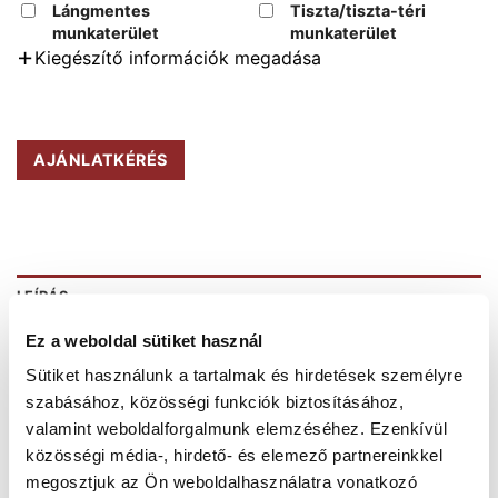
Lángmentes
Tiszta/tiszta-téri
munkaterület
munkaterület
Kiegészítő információk megadása
AJÁNLATKÉRÉS
LEÍRÁS
Ez a weboldal sütiket használ
A Forbo Onyx+ PVC falburkolat. A kollekció
Sütiket használunk a tartalmak és hirdetések személyre
megnyugtató, kellemes, világos pasztell színeket
szabásához, közösségi funkciók biztosításához,
tartalmaz. Könnyen tisztán tartható ideális
valamint weboldalforgalmunk elemzéséhez. Ezenkívül
egészségügyi intézmények, idősotthonok számára,
közösségi média-, hirdető- és elemező partnereinkkel
illetve vizes helyiségekben is elhelyezhető.
megosztjuk az Ön weboldalhasználatra vonatkozó