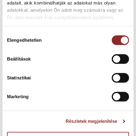
adatait, akik kombinálhatják az adatokat más olyan
A Forbo Onyx+ -ról röviden:
adatokkal, amelyeket Ön adott meg számukra vagy az
200 cm x 30 m tekercses burkolat
Ön által használt más szolgáltatásokból gyűjtöttek.
0,92 mm vastag
Hozzájárulás
0,1 mm koptatóréteg
Elengedhetetlen
kiválasztása
17 szín
Beállítások
BflS1 tűzállósági minősítés
Statisztikai
KAPCSOLÓDÓ TERMÉKEK
Marketing
Részletek megjelenítése