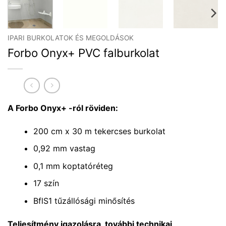
IPARI BURKOLATOK ÉS MEGOLDÁSOK
Forbo Onyx+ PVC falburkolat
A Forbo Onyx+ -ról röviden:
200 cm x 30 m tekercses burkolat
0,92 mm vastag
0,1 mm koptatóréteg
17 szín
BflS1 tűzállósági minősítés
Teljesítmény igazolásra, további technikai