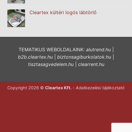
Cleartex kültéri logós lábtörlő
TEMATIKUS WEBOLDALAINK:
alutrend.hu
|
b2b.cleartex.hu
|
biztonsagiburkolatok.hu
|
tisztasagvedelem.hu
|
clearrent.hu
Copyright 2026 ©
Cleartex Kft.
-
Adatkezelési tájékoztató