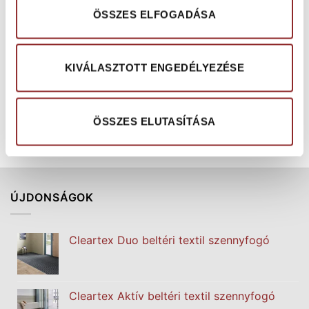
ÖSSZES ELFOGADÁSA
HOMOGÉN PVC BURKOLAT
CSÚSZÁSMENTES PADLÓJELÖLÉS
KIVÁLASZTOTT ENGEDÉLYEZÉSE
Colorex Basic Plus moduláris,
ClearSafe R13 formára
szabad fektetésű, ESD elleni
alakítható szalag
PVC burkolat
AJÁNLATKÉRÉS
ÖSSZES ELUTASÍTÁSA
AJÁNLATKÉRÉS
ÚJDONSÁGOK
Cleartex Duo beltéri textil szennyfogó
Cleartex Aktív beltéri textil szennyfogó