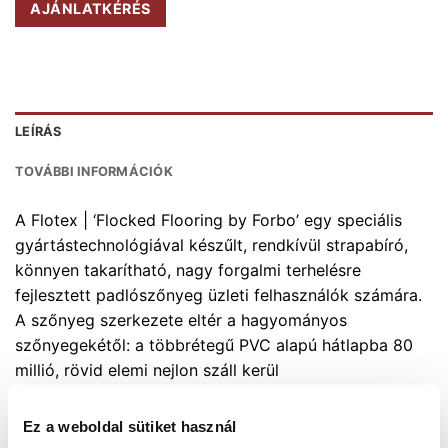
AJÁNLATKÉRÉS
LEÍRÁS
TOVÁBBI INFORMÁCIÓK
A Flotex | ‘Flocked Flooring by Forbo’ egy speciális
gyártástechnológiával készűlt, rendkívül strapabíró,
könnyen takarítható, nagy forgalmi terhelésre
fejlesztett padlószőnyeg üzleti felhasználók számára.
A szőnyeg szerkezete eltér a hagyományos
szőnyegekétől: a többrétegű PVC alapú hátlapba 80
millió, rövid elemi nejlon száll kerül
négyzetméterenként. A sűrű felület könnyen tisztítható
hagyományos kézi, gépi és ipari kefés és gőzölős
Ez a weboldal sütiket használ
módszerekkel egyaránt. Anyagából adódóan