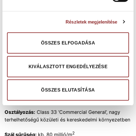
bármilyen fektetési módszerrel egyedi enteriőr
alakítható ki.
Részletek megjelenítése
Alapanyag:
100% 6.6 poliamid
ÖSSZES ELFOGADÁSA
Hátlap anyaga:
több rétegű, üvegszál erősítésű, PVC
hátlap és újrahasznosított, vastagabb, üvegszál
KIVÁLASZTOTT ENGEDÉLYEZÉSE
erősítésű PVC alj
Vastagság:
5 mm
ÖSSZES ELUTASÍTÁSA
Szál magassága:
3 mm
Osztályozás:
Class 33 ‘Commercial General’, nagy
terhelhetőségű közületi és kereskedelmi környezetben
2
Szál sűrűség:
kb. 80 millió/m