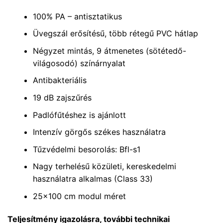
100% PA – antisztatikus
Üvegszál erősítésű, több rétegű PVC hátlap
Négyzet mintás, 9 átmenetes (sötétedő-
világosodó) színárnyalat
Antibakteriális
19 dB zajszűrés
Padlófűtéshez is ajánlott
Intenzív görgős székes használatra
Tűzvédelmi besorolás: Bfl-s1
Nagy terhelésű közületi, kereskedelmi
használatra alkalmas (Class 33)
25×100 cm modul méret
Teljesítmény igazolásra, további technikai