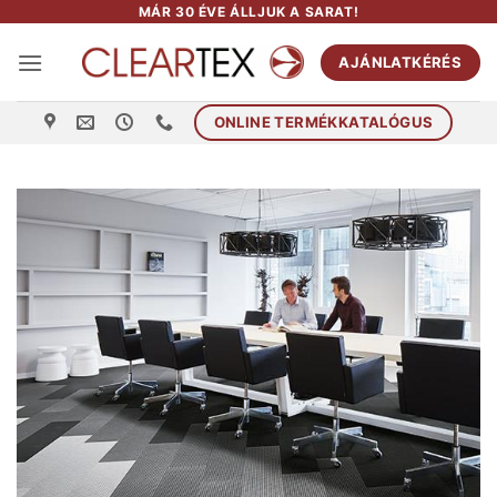
Skip
MÁR 30 ÉVE ÁLLJUK A SARAT!
to
AJÁNLATKÉRÉS
content
ONLINE TERMÉKKATALÓGUS