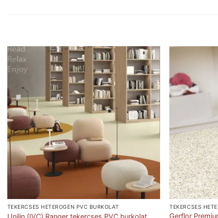
TEKERCSES HETEROGÉN PVC BURKOLAT
TEKERCSES HET
Gerflor Premi
Unilin (IVC) Ranger tekercses PVC burkolat