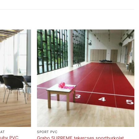
LAT
SPORT PVC
 Ruby PVC
Grabo SUPREME tekercses sportburkolat