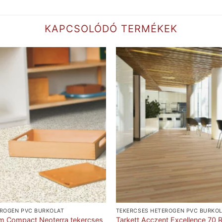
KAPCSOLÓDÓ TERMÉKEK
EROGÉN PVC BURKOLAT
TEKERCSES HETEROGÉN PVC BURKO
um Compact Neoterra tekercses
Tarkett Acczent Excellence 70