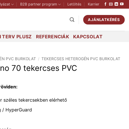
lyázat
B2B partner program
Letöltés
Karrier
AJÁNLATKÉRÉS
 TERV PLUSZ
REFERENCIÁK
KAPCSOLAT
ÉN PVC BURKOLAT
/
TEKERCSES HETEROGÉN PVC BURKOLAT
reno 70 tekercses PVC
röviden:
r széles tekercsekben elérhető
g / HyperGuard