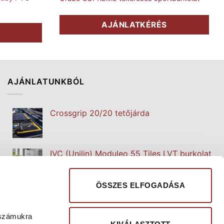
AJÁNLATKÉRÉS
S
AJÁNLATUNKBÓL
Crossgrip 20/20 tetőjárda
IVC (Unilin) Moduleo 55 Tiles LVT burkolat
ÖSSZES ELFOGADÁSA
ClearSafe GRP-GRIT csúszásmentes lap
rámpák, feljárók burkolatára
 számukra