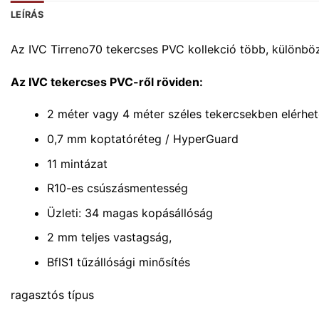
LEÍRÁS
Az IVC Tirreno70 tekercses PVC kollekció több, különböző
Az IVC tekercses PVC-ről röviden:
2 méter vagy 4 méter széles tekercsekben elérhe
0,7 mm koptatóréteg / HyperGuard
11 mintázat
R10-es csúszásmentesség
Üzleti: 34 magas kopásállóság
2 mm teljes vastagság,
BflS1 tűzállósági minősítés
ragasztós típus