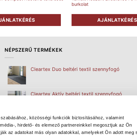
burkolat
JÁNLATKÉRÉS
AJÁNLATKÉRÉ
NÉPSZERŰ TERMÉKEK
Cleartex Duo beltéri textil szennyfogó
Cleartex Aktív beltéri textil szennyfogó
 szabásához, közösségi funkciók biztosításához, valamint
Cleartex Classic beltéri textil szennyfogó
édia-, hirdető- és elemező partnereinkkel megosztjuk az Ön
atják az adatokat más olyan adatokkal, amelyeket Ön adott meg