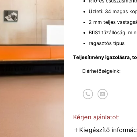
R10-es csúszásment
Üzleti: 34 magas ko
2 mm teljes vastags
BflS1 tűzállósági min
ragasztós típus
Teljesítmény igazolásra, t
Elérhetőségeink:
Kérjen ajánlatot:
Kiegészítő informáci