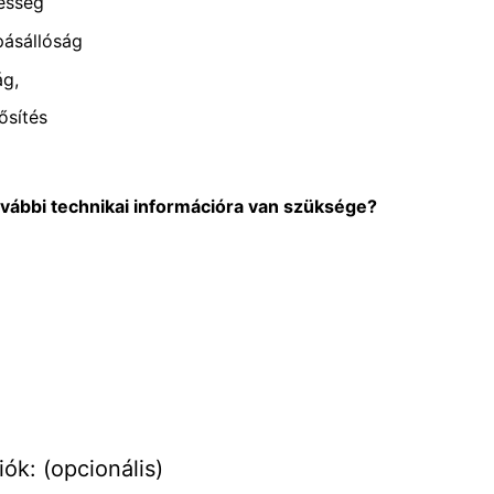
esség
pásállóság
ág,
ősítés
ovábbi technikai információra van szüksége?
ók: (opcionális)