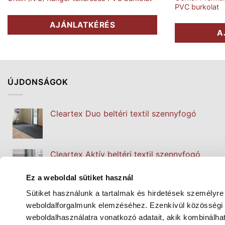
PVC burkolat
AJÁNLATKÉRÉS
A
ÚJDONSÁGOK
Cleartex Duo beltéri textil szennyfogó
Cleartex Aktív beltéri textil szennyfogó
Ez a weboldal sütiket használ
Sütiket használunk a tartalmak és hirdetések személyre
Cleartex Classic beltéri textil szennyfogó
weboldalforgalmunk elemzéséhez. Ezenkívül közösségi m
weboldalhasználatra vonatkozó adatait, akik kombinálh