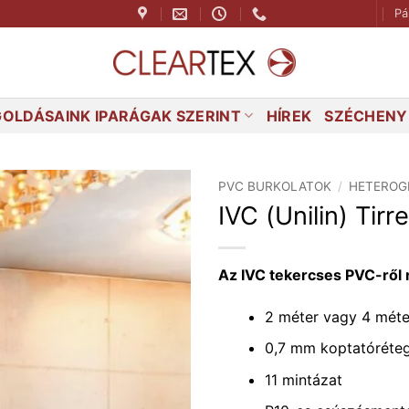
Pá
OLDÁSAINK IPARÁGAK SZERINT
HÍREK
SZÉCHENYI
PVC BURKOLATOK
/
HETEROG
IVC (Unilin) Tir
Az IVC tekercses PVC-ről 
2 méter vagy 4 méte
0,7 mm koptatóréte
11 mintázat