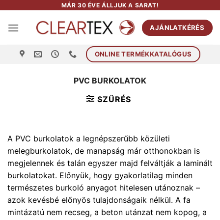
Skip
MÁR 30 ÉVE ÁLLJUK A SARAT!
to
AJÁNLATKÉRÉS
content
ONLINE TERMÉKKATALÓGUS
PVC BURKOLATOK
SZŰRÉS
A PVC burkolatok a legnépszerűbb közületi
melegburkolatok, de manapság már otthonokban is
megjelennek és talán egyszer majd felváltják a laminált
burkolatokat. Előnyük, hogy gyakorlatilag minden
természetes burkoló anyagot hitelesen utánoznak –
azok kevésbé előnyös tulajdonságaik nélkül. A fa
mintázatú nem recseg, a beton utánzat nem kopog, a