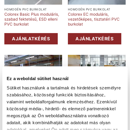
HOMOGÉN PVC BURKOLAT
HOMOGÉN PVC BURKOLAT
Colorex Basic Plus moduláris,
Colorex EC moduláris,
szabad fektetésű, ESD elleni
vezetőképes, tisztatéri PVC
PVC burkolat
burkolat
AJÁNLATKÉRÉS
AJÁNLATKÉRÉS
Ez a weboldal sütiket használ
Sütiket használunk a tartalmak és hirdetések személyre
szabásához, közösségi funkciók biztosításához,
valamint weboldalforgalmunk elemzéséhez. Ezenkívül
közösségi média-, hirdető- és elemező partnereinkkel
megosztjuk az Ön weboldalhasználatra vonatkozó
HOMOGÉN PVC BURKOLAT
SZABAD FEKTETÉSŰ PVC BURKOLAT
adatait, akik kombinálhatják az adatokat más olyan
Colorex SD moduláris, PVC
Forbo Allura Puzzle LVT
burkolat ESD védelemmel
moduláris burkolat
adatokkal, amelyeket Ön adott meg számukra vagy az