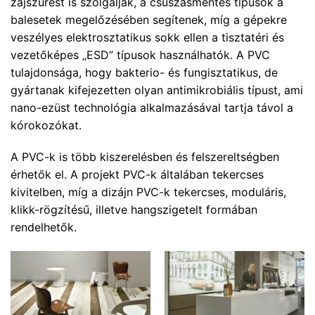
zajszűrést is szolgálják, a csúszásmentes típusok a
balesetek megelőzésében segítenek, míg a gépekre
veszélyes elektrosztatikus sokk ellen a tisztatéri és
vezetőképes „ESD” típusok használhatók. A PVC
tulajdonsága, hogy bakterio- és fungisztatikus, de
gyártanak kifejezetten olyan antimikrobiális típust, ami
nano-ezüst technológia alkalmazásával tartja távol a
kórokozókat.
A PVC-k is több kiszerelésben és felszereltségben
érhetők el. A projekt PVC-k általában tekercses
kivitelben, míg a dizájn PVC-k tekercses, moduláris,
klikk-rögzítésű, illetve hangszigetelt formában
rendelhetők.