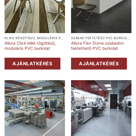
KLIKK RÖGZÍTÉSŰ, MODULÁRIS PVC BURKOLAT
SZABAD FEKTETÉSŰ PVC BURKOLAT
Allura Click klikk rögzítésű,
Allura Flex Stone szabadon
moduláris PVC burkolat
fektethető PVC burkolat
AJÁNLATKÉRÉS
AJÁNLATKÉRÉS