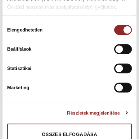
Ön által használt más szolgáltatásokból gyűjtöttek.
AJÁNLATKÉRÉS
AJÁNLATKÉRÉS
Hozzájárulás
Elengedhetetlen
kiválasztása
Beállítások
Statisztikai
Marketing
SZABAD FEKTETÉSŰ PVC BURKOLAT
TEKERCSES HETEROGÉN PVC BURKOLAT
Forbo Enduro LVT moduláris
Forbo Eternal de lux tekercses
burkolat
PVC burkolat
Részletek megjelenítése
AJÁNLATKÉRÉS
AJÁNLATKÉRÉS
ÖSSZES ELFOGADÁSA