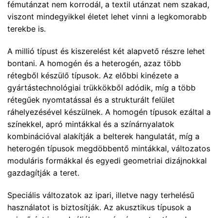
fémutánzat nem korrodál, a textil utánzat nem szakad,
viszont mindegyikkel életet lehet vinni a legkomorabb
terekbe is.
A millió típust és kiszerelést két alapvető részre lehet
bontani. A homogén és a heterogén, azaz több
rétegből készülő típusok. Az előbbi kinézete a
gyártástechnológiai trükkökből adódik, míg a több
rétegűek nyomtatással és a strukturált felület
ráhelyezésével készülnek. A homogén típusok ezáltal a
színekkel, apró mintákkal és a színárnyalatok
kombinációval alakítják a belterek hangulatát, míg a
heterogén típusok megdöbbentő mintákkal, változatos
moduláris formákkal és egyedi geometriai dizájnokkal
gazdagítják a teret.
Speciális változatok az ipari, illetve nagy terhelésű
használatot is biztosítják. Az akusztikus típusok a