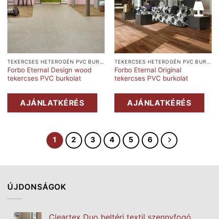
TEKERCSES HETEROGÉN PVC BURKOLAT
TEKERCSES HETEROGÉN PVC BURKOLAT
Forbo Eternal Design wood
Forbo Eternal Original
tekercses PVC burkolat
tekercses PVC burkolat
AJÁNLATKÉRÉS
AJÁNLATKÉRÉS
1
2
3
4
5
6
ÚJDONSÁGOK
Cleartex Duo beltéri textil szennyfogó