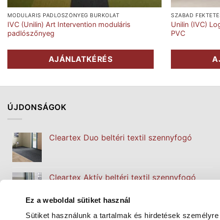
MODULÁRIS PADLÓSZŐNYEG BURKOLAT
SZABAD FEKTETÉ
IVC (Unilin) Art Intervention moduláris
Unilin (IVC) L
padlószőnyeg
PVC
AJÁNLATKÉRÉS
A
ÚJDONSÁGOK
Cleartex Duo beltéri textil szennyfogó
Cleartex Aktív beltéri textil szennyfogó
Ez a weboldal sütiket használ
Sütiket használunk a tartalmak és hirdetések személyre
Cleartex Classic beltéri textil szennyfogó