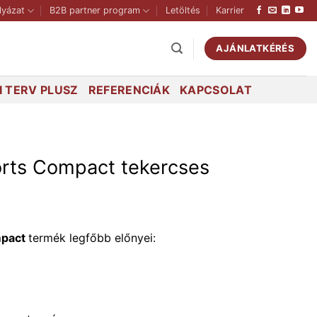
lyázat
B2B partner program
Letöltés
Karrier
AJÁNLATKÉRÉS
 TERV PLUSZ
REFERENCIÁK
KAPCSOLAT
orts Compact tekercses
mpact
termék legfőbb előnyei: