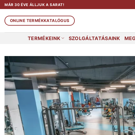
Skip
MÁR 30 ÉVE ÁLLJUK A SARAT!
to
content
ONLINE TERMÉKKATALÓGUS
TERMÉKEINK
SZOLGÁLTATÁSAINK
MEG