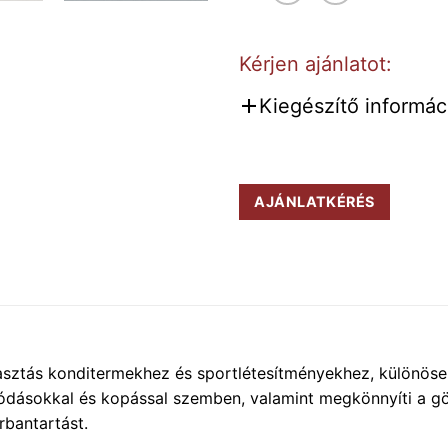
Kérjen ajánlatot:
Kiegészítő informáci
AJÁNLATKÉRÉS
ztás konditermekhez és sportlétesítményekhez, különösen 
omódásokkal és kopással szemben, valamint megkönnyíti a g
rbantartást.