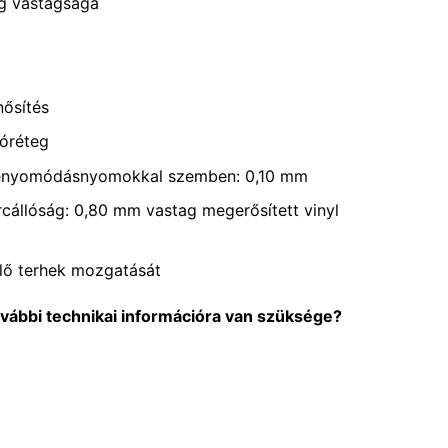
g vastagsága
nősítés
tóréteg
 benyomódásnyomokkal szemben: 0,10 mm
arcállóság: 0,80 mm vastag megerősített vinyl
lő terhek mozgatását
ovábbi technikai információra van szüksége?