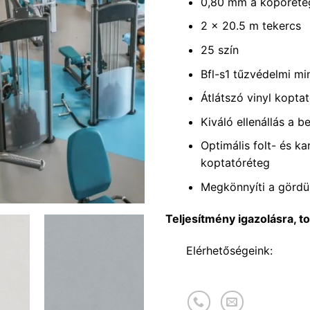
0,80 mm a kopóréte
2 x 20.5 m tekercs
25 szín
Bfl-s1 tűzvédelmi mi
Átlátszó vinyl kopta
Kiváló ellenállás a
Optimális folt- és k
koptatóréteg
Megkönnyíti a gördü
Teljesítmény igazolásra, t
Elérhetőségeink: