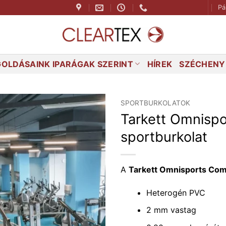
Pá
OLDÁSAINK IPARÁGAK SZERINT
HÍREK
SZÉCHENYI
SPORTBURKOLATOK
Tarkett Omnisp
sportburkolat
A
Tarkett Omnisports Co
Heterogén PVC
2 mm vastag