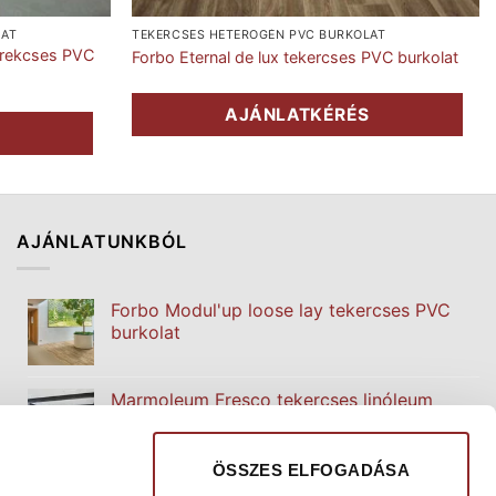
LAT
TEKERCSES HETEROGÉN PVC BURKOLAT
terekcses PVC
Forbo Eternal de lux tekercses PVC burkolat
AJÁNLATKÉRÉS
S
AJÁNLATUNKBÓL
Forbo Modul'up loose lay tekercses PVC
burkolat
Marmoleum Fresco tekercses linóleum
padlóburkolat
ÖSSZES ELFOGADÁSA
Forbo Sphera Essence homogén PVC