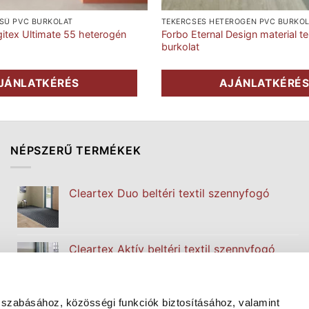
SŰ PVC BURKOLAT
TEKERCSES HETEROGÉN PVC BURKO
ogitex Ultimate 55 heterogén
Forbo Eternal Design material 
burkolat
JÁNLATKÉRÉS
AJÁNLATKÉRÉ
NÉPSZERŰ TERMÉKEK
Cleartex Duo beltéri textil szennyfogó
Cleartex Aktív beltéri textil szennyfogó
 szabásához, közösségi funkciók biztosításához, valamint
Cleartex Classic beltéri textil szennyfogó