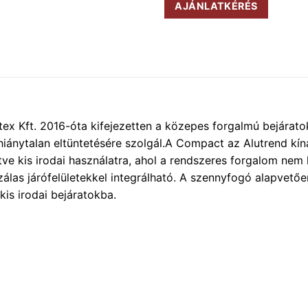
AJÁNLATKÉRÉS
 Kft. 2016-óta kifejezetten a közepes forgalmú bejáratokba
ytalan eltüntetésére szolgál.A Compact az Alutrend kínál
etve kis irodai használatra, ahol a rendszeres forgalom nem 
ószálas járófelületekkel integrálható. A szennyfogó alapvet
 kis irodai bejáratokba.