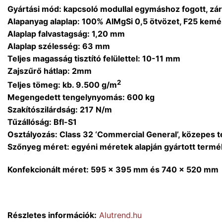
Gyártási mód: kapcsoló modullal egymáshoz fogott, zárt
Alapanyag alaplap: 100% AlMgSi 0,5 ötvözet, F25 kem
Alaplap falvastagság: 1,20 mm
Alaplap szélesség: 63 mm
Teljes magasság tisztító felülettel: 10-11 mm
Zajszűrő hátlap: 2mm
2
Teljes tömeg: kb. 9.500 g/m
Megengedett tengelynyomás: 600 kg
Szakítószilárdság: 217 N/m
Tűzállóság: Bfl-S1
Osztályozás: Class 32 ‘Commercial General’, közepes
Szőnyeg méret: egyéni méretek alapján gyártott termé
Konfekcionált méret: 595 x 395 mm és 740 x 520 mm
Részletes információk:
Alutrend.hu