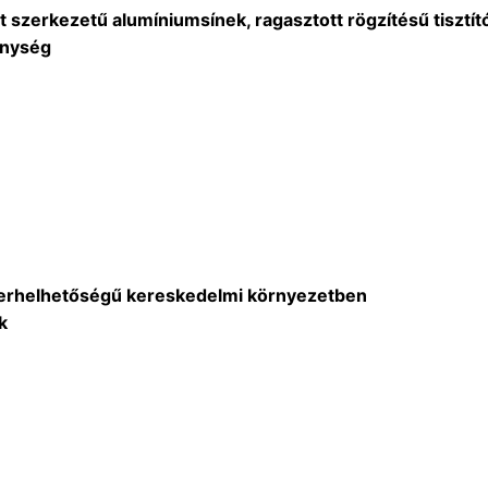
 szerkezetű alumíniumsínek, ragasztott rögzítésű tisztító
énység
 terhelhetőségű kereskedelmi környezetben
k