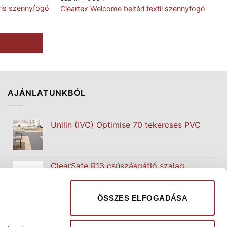
ris szennyfogó
Cleartex Welcome beltéri textil szennyfogó
S
AJÁNLATUNKBÓL
Unilin (IVC) Optimise 70 tekercses PVC
ClearSafe R13 csúszásgátló szalag
ÖSSZES ELFOGADÁSA
Cleartex Integra 16 moduláris szennyfogó
szőnyeg