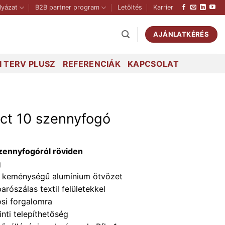
lyázat
B2B partner program
Letöltés
Karrier
AJÁNLATKÉRÉS
 TERV PLUSZ
REFERENCIÁK
KAPCSOLAT
ct 10 szennyfogó
zennyfogóról röviden
g
25 keménységű alumínium ötvözet
aparószálas textil felületekkel
osi forgalomra
inti telepíthetőség