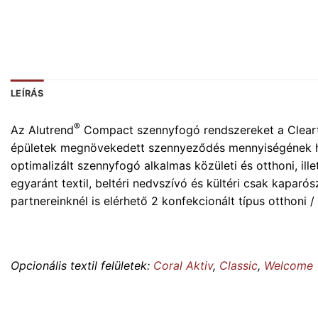
LEÍRÁS
®
Az Alutrend
Compact szennyfogó rendszereket a Cleartex
épületek megnövekedett szennyeződés mennyiségének hián
optimalizált szennyfogó alkalmas közületi és otthoni, ill
egyaránt textil, beltéri nedvszívó és kültéri csak kapar
partnereinknél is elérhető 2 konfekcionált típus otthoni /
Opcionális textil felületek:
Coral Aktiv
,
Classic
,
Welcome