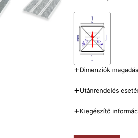
Dimenziók megadása
Utánrendelés esetén
Kiegészítő informáci