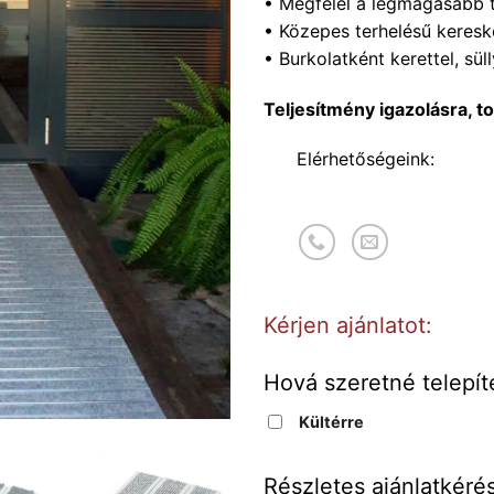
• Megfelel a legmagasabb t
• Közepes terhelésű keresk
• Burkolatként kerettel, sül
Teljesítmény igazolásra, t
Elérhetőségeink:
Kérjen ajánlatot:
Hová szeretné telepít
Kültérre
Részletes ajánlatkérés