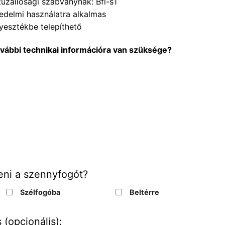
űzállósági szabványnak: Bfl-s1
edelmi használatra alkalmas
lyesztékbe telepíthető
ovábbi technikai információra van szüksége?
eni a szennyfogót?
Szélfogóba
Beltérre
 (opcionális):