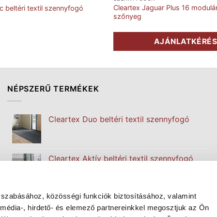
Cleartex Jaguar Plus 16 modulá
c beltéri textil szennyfogó
szőnyeg
AJÁNLATKÉRÉ
NÉPSZERŰ TERMÉKEK
Cleartex Duo beltéri textil szennyfogó
Cleartex Aktív beltéri textil szennyfogó
 szabásához, közösségi funkciók biztosításához, valamint
Cleartex Classic beltéri textil szennyfogó
édia-, hirdető- és elemező partnereinkkel megosztjuk az Ön