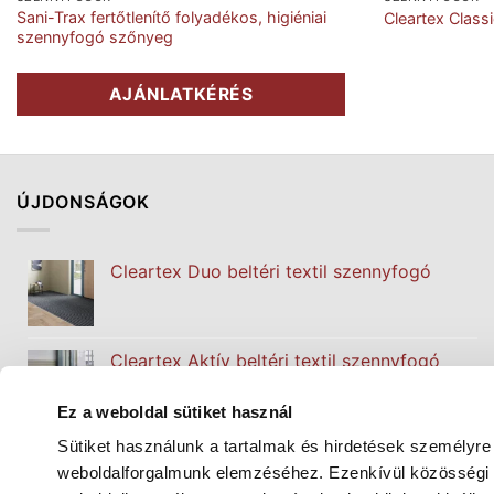
Sani-Trax fertőtlenítő folyadékos, higiéniai
Cleartex Classi
szennyfogó szőnyeg
AJÁNLATKÉRÉS
ÚJDONSÁGOK
Cleartex Duo beltéri textil szennyfogó
Cleartex Aktív beltéri textil szennyfogó
Ez a weboldal sütiket használ
Sütiket használunk a tartalmak és hirdetések személyre
Cleartex Classic beltéri textil szennyfogó
weboldalforgalmunk elemzéséhez. Ezenkívül közösségi m