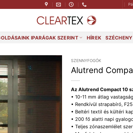
Pá
OLDÁSAINK IPARÁGAK SZERINT
HÍREK
SZÉCHENYI
SZENNYFOGÓK
Alutrend Compa
Az Alutrend Compact 10 s
• 10-11 mm átlag vastagsá
• Rendkívül strapabíró, F
• Beltéri textil és kültéri k
• 200 fő alatti napi gyalog
• Teljes zónaszemlélet szer