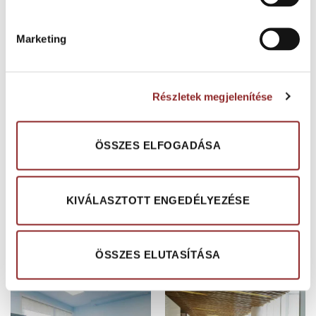
Koptató réteg vastagsága: 0,7 mm
Marketing
2
Teljes tömeg: kb. 2.557 g/m
Osztályozás: Class 34 ‘Commercial Very Heavy’,
Részletek megjelenítése
kiemelkedően nagy terhelhetőségű közületi
környezetben, Class 43 ‘Industrial Heavy’, nagy
terhelhetőség ipari környezetben
ÖSSZES ELFOGADÁSA
2
Méret: 200 cm tekercs, kb. 25 m, 50 m
, kb. 130 kg
2
KIVÁLASZTOTT ENGEDÉLYEZÉSE
400 cm tekercs, kb. 25 m, 100 m
, kb. 230 kg
ÖSSZES ELUTASÍTÁSA
KAPCSOLÓDÓ TERMÉKEK