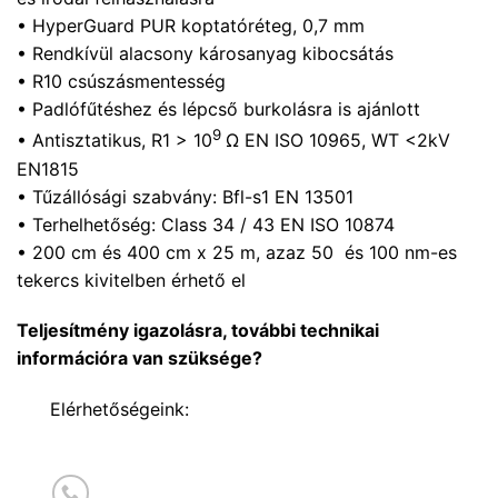
• HyperGuard PUR koptatóréteg, 0,7 mm
• Rendkívül alacsony károsanyag kibocsátás
• R10 csúszásmentesség
• Padlófűtéshez és lépcső burkolásra is ajánlott
9
• Antisztatikus, R1 > 10
Ω EN ISO 10965, WT <2kV
EN1815
• Tűzállósági szabvány: Bfl-s1 EN 13501
• Terhelhetőség: Class 34 / 43 EN ISO 10874
• 200 cm és 400 cm x 25 m, azaz 50 és 100 nm-es
tekercs kivitelben érhető el
Teljesítmény igazolásra, további technikai
információra van szüksége?
Elérhetőségeink: