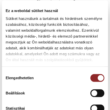
padlóburkolat, amit nagy terhelésű, közösségi
területekre, főként közületi intézmények, irodák
Ez a weboldal sütiket használ
számára fejlesztettek. A 10 színárnyalatot felvonultató,
Sütiket használunk a tartalmak és hirdetések személyre
szemcsés mintázatú, 4 méteres tekercsben is elérhető
szabásához, közösségi funkciók biztosításához,
burkolat nagy terekben történő installációjához ideális.
valamint weboldalforgalmunk elemzéséhez. Ezenkívül
A kollekció több, mint fele magas fényvisszaverő
közösségi média-, hirdető- és elemező partnereinkkel
képességű, ezért ideális kevés természetes fénnyel
megosztjuk az Ön weboldalhasználatra vonatkozó
rendelkező helyiségekbe.
adatait, akik kombinálhatják az adatokat más olyan
adatokkal, amelyeket Ön adott meg számukra vagy az
Ön által használt más szolgáltatásokból gyűjtöttek.
Gyártás mód: heterogén
Hozzájárulás
Elengedhetetlen
kiválasztása
Alapanyag: 100% PVC
Koptató réteg: HyperGuard PUR poliuretán
Beállítások
Vastagság: 2 mm
Statisztikai