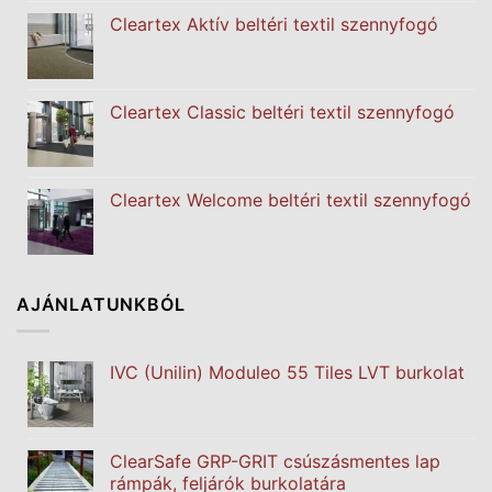
Cleartex Aktív beltéri textil szennyfogó
Cleartex Classic beltéri textil szennyfogó
Cleartex Welcome beltéri textil szennyfogó
AJÁNLATUNKBÓL
IVC (Unilin) Moduleo 55 Tiles LVT burkolat
ClearSafe GRP-GRIT csúszásmentes lap
rámpák, feljárók burkolatára