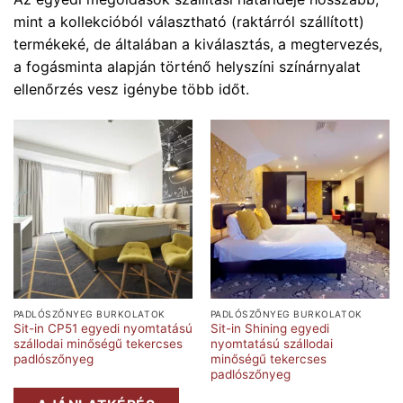
mint a kollekcióból választható (raktárról szállított)
termékeké, de általában a kiválasztás, a megtervezés,
a fogásminta alapján történő helyszíni színárnyalat
ellenőrzés vesz igénybe több időt.
PADLÓSZŐNYEG BURKOLATOK
PADLÓSZŐNYEG BURKOLATOK
Sit-in CP51 egyedi nyomtatású
Sit-in Shining egyedi
szállodai minőségű tekercses
nyomtatású szállodai
padlószőnyeg
minőségű tekercses
padlószőnyeg