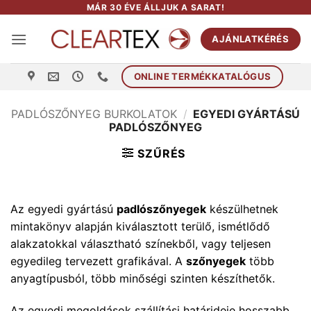
Skip
MÁR 30 ÉVE ÁLLJUK A SARAT!
to
AJÁNLATKÉRÉS
content
ONLINE TERMÉKKATALÓGUS
PADLÓSZŐNYEG BURKOLATOK
/
EGYEDI GYÁRTÁSÚ
PADLÓSZŐNYEG
SZŰRÉS
Az egyedi gyártású
padlószőnyegek
készülhetnek
mintakönyv alapján kiválasztott terülő, ismétlődő
alakzatokkal választható színekből, vagy teljesen
egyedileg tervezett grafikával. A
szőnyegek
több
anyagtípusból, több minőségi szinten készíthetők.
Az egyedi megoldások szállítási határideje hosszabb,