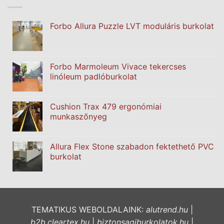
Forbo Allura Puzzle LVT moduláris burkolat
Forbo Marmoleum Vivace tekercses
linóleum padlóburkolat
Cushion Trax 479 ergonómiai
munkaszőnyeg
Allura Flex Stone szabadon fektethető PVC
burkolat
TEMATIKUS WEBOLDALAINK:
alutrend.hu
|
b2b.cleartex.hu
|
biztonsagiburkolatok.hu
|