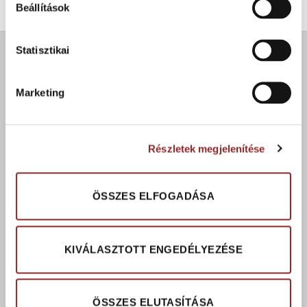
Beállítások
Statisztikai
ÚJDONSÁGOK
Marketing
Cleartex Duo beltéri textil szennyfogó
Részletek megjelenítése
Cleartex Aktív beltéri textil szennyfogó
ÖSSZES ELFOGADÁSA
Cleartex Classic beltéri textil szennyfogó
KIVÁLASZTOTT ENGEDÉLYEZÉSE
®
Modulier
Line moduláris aluprofilos
szennyfogó padlóburkolat rendszer
ÖSSZES ELUTASÍTÁSA