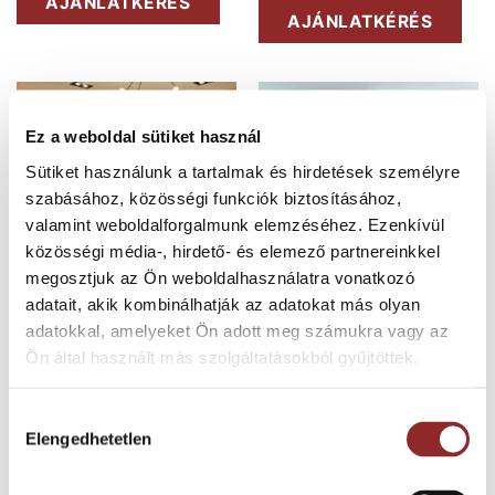
AJÁNLATKÉRÉS
AJÁNLATKÉRÉS
Ez a weboldal sütiket használ
Sütiket használunk a tartalmak és hirdetések személyre
szabásához, közösségi funkciók biztosításához,
valamint weboldalforgalmunk elemzéséhez. Ezenkívül
közösségi média-, hirdető- és elemező partnereinkkel
megosztjuk az Ön weboldalhasználatra vonatkozó
adatait, akik kombinálhatják az adatokat más olyan
PADLÓSZŐNYEG BURKOLATOK
PADLÓSZŐNYEG BURKOLATOK
adatokkal, amelyeket Ön adott meg számukra vagy az
Sit-in Vanity egyedi
Sit-in Woolstyle egyedi
Ön által használt más szolgáltatásokból gyűjtöttek.
nyomtatású szállodai
nyomtatású szállodai
minőségű tekercses
minőségű tekercses
padlószőnyeg
padlószőnyeg
Hozzájárulás
Elengedhetetlen
kiválasztása
AJÁNLATKÉRÉS
AJÁNLATKÉRÉS