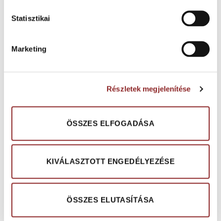
SZENNYFOGÓ RENDSZEREK
,
CLEARTEX HÍRLEVELEK
,
NEM
Statisztikai
BURKOLAT
Hygi Step Fertőtlenítő tálca rendszer a
kórokozók elleni védelem hatékony
Marketing
eszköze
KÖZZÉTÉVE:
2020.05.31.
Részletek megjelenítése
BŐVEBBEN
→
ÖSSZES ELFOGADÁSA
Posted in
szennyfogó rendszerek
,
CLEARTEX HÍRLEVELEK
,
NEM
BURKOLAT
|
Tagged
Fertőtlenítés
,
Fertőtlenítő tálca
,
Hygi Step
KIVÁLASZTOTT ENGEDÉLYEZÉSE
ÖSSZES ELUTASÍTÁSA
LEGUTÓBBI BEJEGYZÉSEK