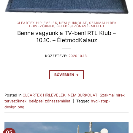
CLEARTEX HÍRLEVELEK
,
NEM BURKOLAT
,
SZAKMAI HÍREK
TERVEZŐKNEK
,
BELÉPÉSI ZÓNASZEMLÉLET
Benne vagyunk a TV-ben! RTL Klub –
10.10. – ÉletmódKalauz
KÖZZÉTÉVE:
2020.10.13.
BŐVEBBEN
→
Posted in
CLEARTEX HÍRLEVELEK
,
NEM BURKOLAT
,
Szakmai hírek
tervezőknek
,
belépési zónaszemlélet
|
Tagged
hygi-step-
design.png
05