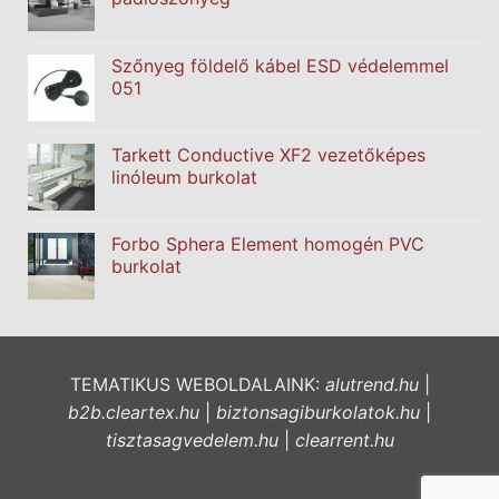
Szőnyeg földelő kábel ESD védelemmel
051
Tarkett Conductive XF2 vezetőképes
linóleum burkolat
Forbo Sphera Element homogén PVC
burkolat
TEMATIKUS WEBOLDALAINK:
alutrend.hu
|
b2b.cleartex.hu
|
biztonsagiburkolatok.hu
|
tisztasagvedelem.hu
|
clearrent.hu