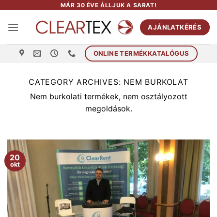
Skip
MÁR 30 ÉVE ÁLLJUK A SARAT!
to
AJÁNLATKÉRÉS
content
ONLINE TERMÉKKATALÓGUS
CATEGORY ARCHIVES:
NEM BURKOLAT
Nem burkolati termékek, nem osztályozott
megoldások.
20
okt