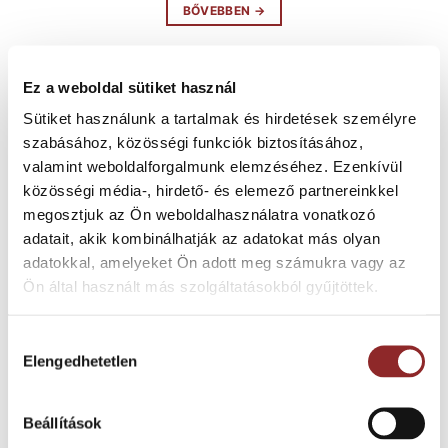
BŐVEBBEN
→
Posted in
NEM BURKOLAT
|
Tagged
Alutrend
,
bejárat
Ez a weboldal sütiket használ
zónaszemlélet
,
szennyfogó rendszerek
,
tisztaságvédelem
Sütiket használunk a tartalmak és hirdetések személyre
szabásához, közösségi funkciók biztosításához,
valamint weboldalforgalmunk elemzéséhez. Ezenkívül
31
közösségi média-, hirdető- és elemező partnereinkkel
máj
megosztjuk az Ön weboldalhasználatra vonatkozó
adatait, akik kombinálhatják az adatokat más olyan
adatokkal, amelyeket Ön adott meg számukra vagy az
Ön által használt más szolgáltatásokból gyűjtöttek.
Hozzájárulás
Elengedhetetlen
kiválasztása
Beállítások