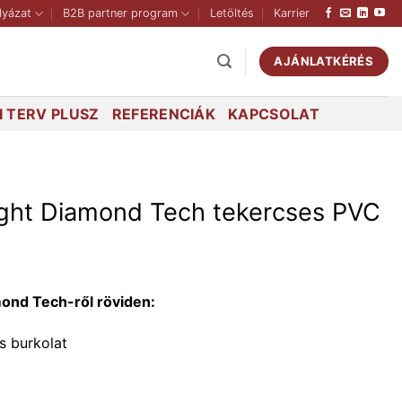
lyázat
B2B partner program
Letöltés
Karrier
AJÁNLATKÉRÉS
 TERV PLUSZ
REFERENCIÁK
KAPCSOLAT
ight Diamond Tech tekercses PVC
mond Tech-ről röviden:
s burkolat