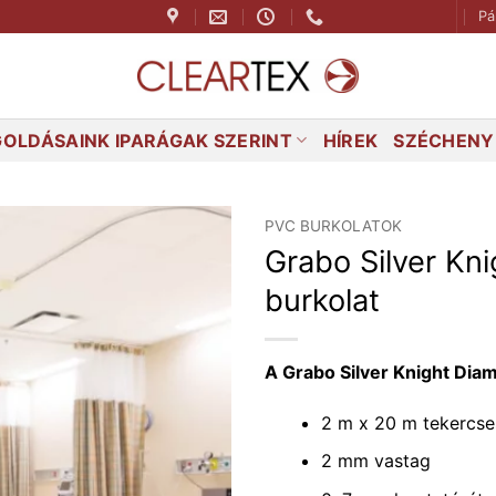
Pá
OLDÁSAINK IPARÁGAK SZERINT
HÍREK
SZÉCHENYI
PVC BURKOLATOK
Grabo Silver Kn
burkolat
A Grabo Silver Knight Dia
2 m x 20 m tekercse
2 mm vastag