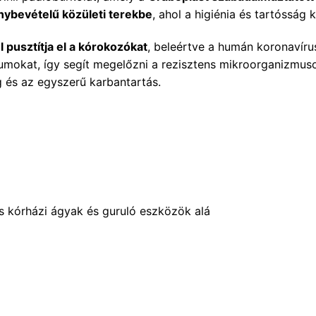
nybevételű közületi terekbe
, ahol a higiénia és tartósság 
 pusztítja el a kórokozókat
, beleértve a humán koronavírus
umokat, így segít megelőzni a rezisztens mikroorganizmusok
ág és az egyszerű karbantartás.
s kórházi ágyak és guruló eszközök alá