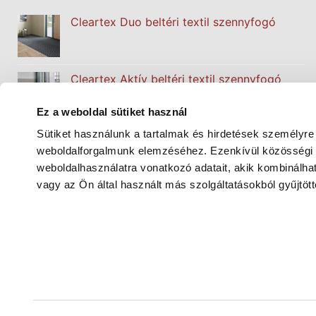
Cleartex Duo beltéri textil szennyfogó
Cleartex Aktív beltéri textil szennyfogó
Ez a weboldal sütiket használ
Sütiket használunk a tartalmak és hirdetések személyre
Cleartex Classic beltéri textil szennyfogó
weboldalforgalmunk elemzéséhez. Ezenkívül közösségi m
weboldalhasználatra vonatkozó adatait, akik kombinálh
vagy az Ön által használt más szolgáltatásokból gyűjtött
®
Modulier
Line moduláris aluprofilos
szennyfogó padlóburkolat rendszer
TEMATIKUS WEBOLDALAINK: