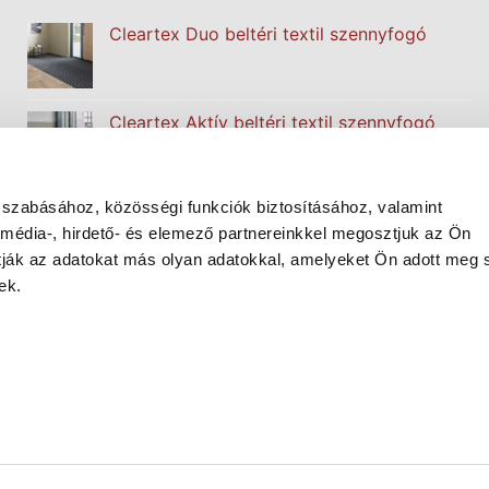
Cleartex Duo beltéri textil szennyfogó
Cleartex Aktív beltéri textil szennyfogó
 szabásához, közösségi funkciók biztosításához, valamint
Cleartex Classic beltéri textil szennyfogó
édia-, hirdető- és elemező partnereinkkel megosztjuk az Ön
atják az adatokat más olyan adatokkal, amelyeket Ön adott meg
ek.
Cleartex Welcome beltéri textil szennyfogó
alutrend.hu
|
b2b.cleartex.hu
|
biztonsagiburkolatok.hu
|
ti