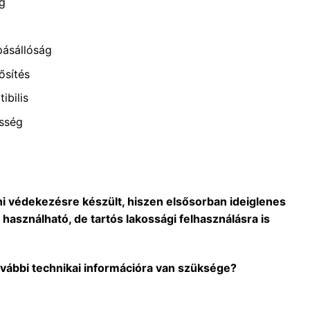
g
pásállóság
ősítés
ibilis
sség
eni védekezésre készült, hiszen elsősorban ideiglenes
 használható, de tartós lakossági felhasználásra is
ovábbi technikai információra van szüksége?