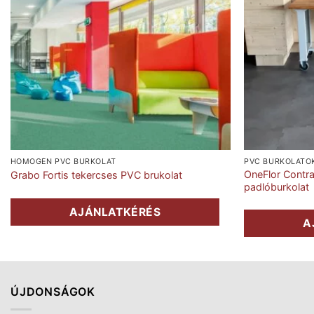
HOMOGÉN PVC BURKOLAT
PVC BURKOLATO
OneFlor Contra
Grabo Fortis tekercses PVC brukolat
padlóburkolat
AJÁNLATKÉRÉS
A
ÚJDONSÁGOK