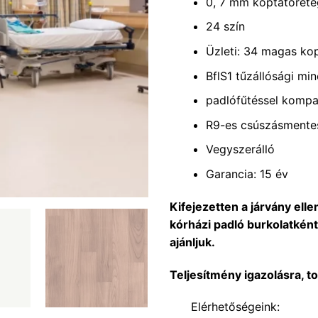
0, 7 mm koptatóréte
24 szín
Üzleti: 34 magas ko
BflS1 tűzállósági min
padlófűtéssel kompat
R9-es csúszásmente
Vegyszerálló
Garancia: 15 év
Kifejezetten a járvány ell
kórházi padló burkolatként
ajánljuk.
Teljesítmény igazolásra, t
Elérhetőségeink: