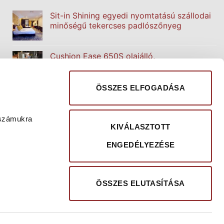
Sit-in Shining egyedi nyomtatású szállodai
minőségű tekercses padlószőnyeg
Cushion Ease 650S olajálló,
folyadékelvezető, moduláris munkaszőnyeg
ÖSSZES ELFOGADÁSA
ClearSafe R13 sötétben világító szalag
 számukra
KIVÁLASZTOTT
Forbo Tessera Inline moduláris
ENGEDÉLYEZÉSE
padlószőnyeg
ÖSSZES ELUTASÍTÁSA
sztasagvedelem.hu
|
clearrent.hu