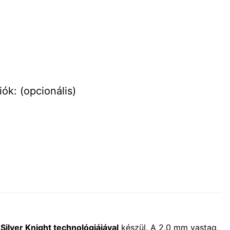
ók: (opcionális)
Silver Knight technológiájával
készül. A 2,0 mm vastag,