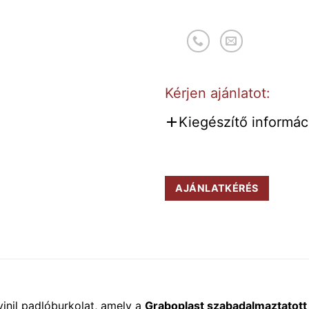
Kérjen ajánlatot:
Kiegészítő informáci
AJÁNLATKÉRÉS
vinil padlóburkolat, amely a
Graboplast szabadalmaztatott 