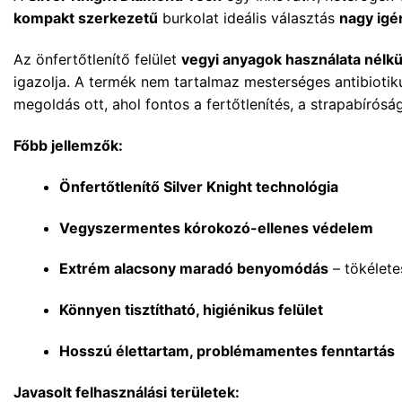
kompakt szerkezetű
burkolat ideális választás
nagy igé
Az önfertőtlenítő felület
vegyi anyagok használata nélkül
igazolja. A termék nem tartalmaz mesterséges antibiotik
megoldás ott, ahol fontos a fertőtlenítés, a strapabírós
Főbb jellemzők:
Önfertőtlenítő Silver Knight technológia
Vegyszermentes kórokozó-ellenes védelem
Extrém alacsony maradó benyomódás
– tökélete
Könnyen tisztítható, higiénikus felület
Hosszú élettartam, problémamentes fenntartás
Javasolt felhasználási területek: